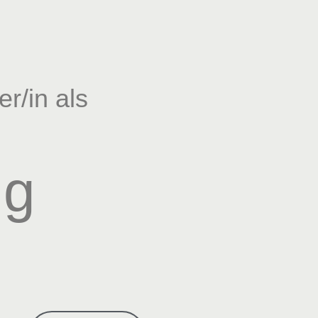
r/in als
ng