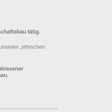
chaftsbau tätig.
unseren „ethischen
hlossener
bau
.