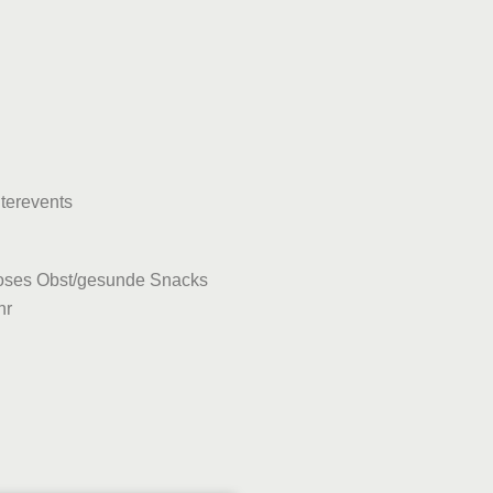
iterevents
oses Obst/gesunde Snacks
hr