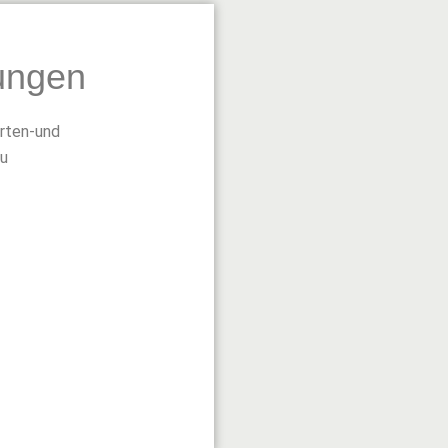
ungen
arten-und
au